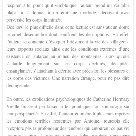
respirer, à tel point qu’il semble que l’auteur prend un véritable
plaisir à s’adonner à un érotisme morbide, décrivant avec
perversité les corps inanimés.
Dès lors, le plus difficile dans cette lecture est sans aucun doute
le cruel déséquilibre dont souffrent les descriptions. En effet,
l’auteur se contente d’évoquer brièvement la vie des villageois,
leurs rapports sociaux ainsi que les conditions extrêmes d’une
existence en autarcie au milieu des montagnes, alors qu’elle
s’attarde longuement sur les corps déchirés, décapités,
ensanglantés, s’attachant à décrire avec précision les blessures et
les corps des victimes. Une narration étrange, pour ne pas dire
dérangeante.
En outre, les explications psychologiques de Catherine Hermary
Vieille finissent par lasser, à tel point que l’on s’interroge sur
leur perspicacité. En effet, l’auteur énumére à plusieurs reprises
les émotions terribles ressenties par Antoine, toutefois elle
n’explore pas la profondeur des ténèbres qui entourent ce pauvre
homme ; pire, à mesure que la folie mentale s’accapare